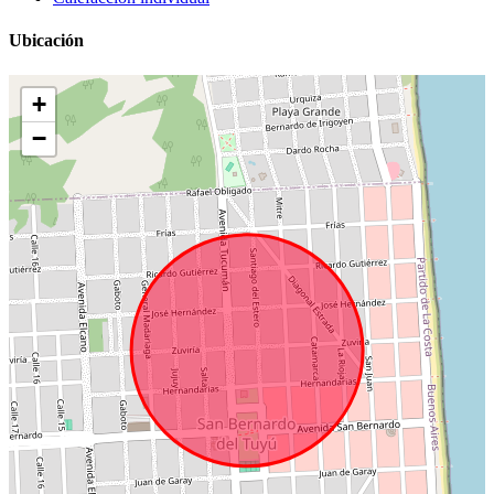
Ubicación
+
−