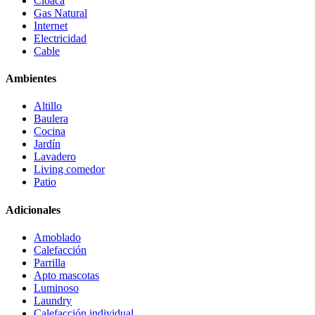
Cloaca
Gas Natural
Internet
Electricidad
Cable
Ambientes
Altillo
Baulera
Cocina
Jardín
Lavadero
Living comedor
Patio
Adicionales
Amoblado
Calefacción
Parrilla
Apto mascotas
Luminoso
Laundry
Calefacción individual