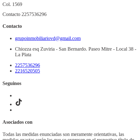
Col. 1569
Contacto 2257536296
Contacto
grupoinmobiliariovd@gmail.com
Chiozza esq Zuviria - San Bernardo. Paseo Mitre - Local 38 -
La Plata
2257536296
2216520505
Seguinos
Asociados con
Todas las medidas enunciadas son meramente orientativas, las
medidas exactas serán las que se expresen en el respectivo título de